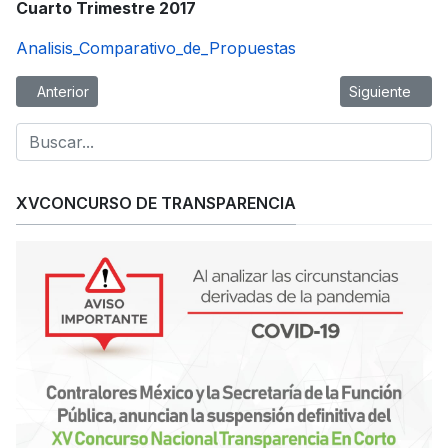
Cuarto Trimestre 2017
Analisis_Comparativo_de_Propuestas
Artículo anterior: AvisodePrivacidad
Artículo siguien
Anterior
Siguiente
XVCONCURSO DE TRANSPARENCIA